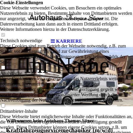
Cookie-Einstellungen
Diese Webseite verwendet Cookies, um Besuchern ein optimales
Nutzererlebnis zu bieten. Bestimmte Inhalte von Drittanbietern werden
nur angezeigt, wenn die entsprechende Option aktiviert ist. Die
Datenverarbeitung kann dann auch in einem Drittland erfolgen.
Weitere Informationen hierzu in der Datenschutzerklärung.
Technisch notwendige
KARRIERE
Diese Cookies sind zum Betrieb der Webseite notwendig, z.B. zum
Schutz vor Hackerangriffen und zur Gewährleistung eines
Ihr Name
konsistenten und der Nachfrage angepassten Erscheinungsbilds der
Seite.
Analytische
Diese Cookies werden verwendet, um das Nutzererlebnis weiter zu
optimieren. Hierunter fallen auch Statistiken, die dem
Webseitenbetreiber von Drittanbietern zur Verfügung gestellt werden,
sowie die Ausspielung von personalisierter Werbung durch die
Nachverfolgung der Nutzeraktivität über verschiedene Webseiten.
Drittanbieter-Inhalte
Diese Webseite bietet möglicherweise Inhalte oder Funktionalitäten an,
Willkommen beim Autohaus Thomas Süper
die von Drittanbietern eigenverantwortlich zur Verfügung gestellt
werden. Diese Drittanbieter können eigene Cookies setzen, z.B. um
Kraftfahrzeugservicemechaniker (m/w/d)
die Nutzeraktivität zu verfolgen oder ihre Angebote zu personalisieren